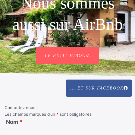
Nous sommes
aussi sur AirBnb
LE PETIT HIBOU
... ET SUR FACEBOOK
Contactez nous !
Les champs marqués d’un
*
sont obligatoires
Nom
*